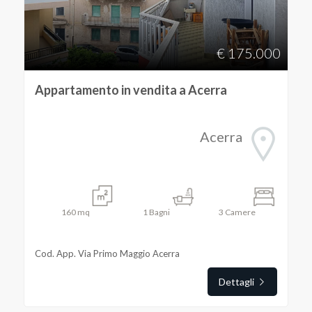
Napoli
€ 175.000
Acerra
Appartamento in vendita a Acerra
Acerra
Tipologia
-
160
mq
1
Bagni
3
Camere
multiscelta
Cod. App. Via Primo Maggio Acerra
Qualsiasi
Dettagli
Residenziali