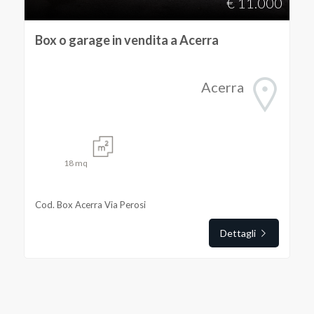
€ 11.000
5
Box o garage in vendita a Acerra
5+
Acerra
Bagni
minimi
18
mq
Qualsiasi
Cod. Box Acerra Via Perosi
1
Dettagli
2
3