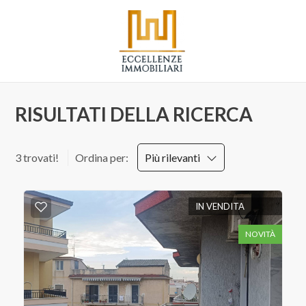
Codice
HOME
CHI
Contratto
SIAMO
RISULTATI DELLA RICERCA
Qualsiasi
IMMOBILI
3 trovati!
Ordina per:
Più rilevanti
Vendita
SERVIZI
IN VENDITA
Affitto
CONTATTI
NOVITÀ
Scegli
dove
cercare