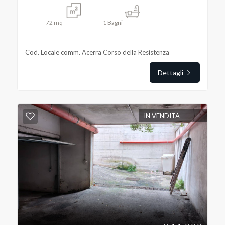
72
mq
1
Bagni
Cod. Locale comm. Acerra Corso della Resistenza
Locali
Dettagli
minimi
Qualsiasi
IN VENDITA
1
2
3
4