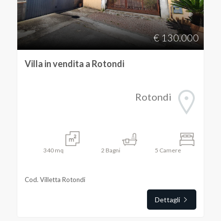
Avellino
€ 130.000
Rotondi
Villa in vendita a Rotondi
Rotondi
Tipologia
-
340
mq
2
Bagni
5
Camere
multiscelta
Cod. Villetta Rotondi
Qualsiasi
Dettagli
Residenziali