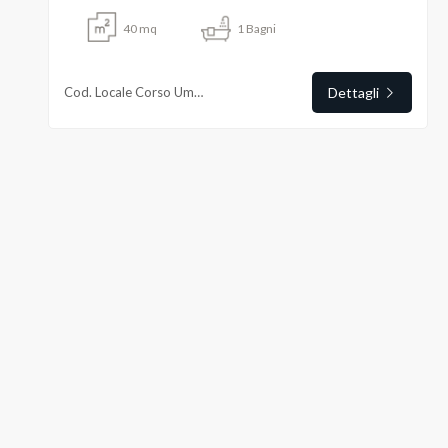
40
mq
1
Bagni
Commerciali
Cod. Locale Corso Umberto San Giorgio
Dettagli
Terreni
Prezzo
Totale
mq