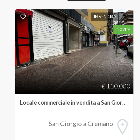
Napoli
IN VENDITA
NOVITÀ
San Giorgio a Cremano
Tipologia
€ 130.000
-
Locale commerciale in vendita a San Giorgio a Cremano
multiscelta
Qualsiasi
San Giorgio a Cremano
Residenziali