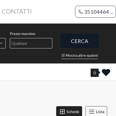
CONTATTI
35104464 ...
Prezzo massimo
CERCA
Mostra altre opzioni
0
Schede
Lista