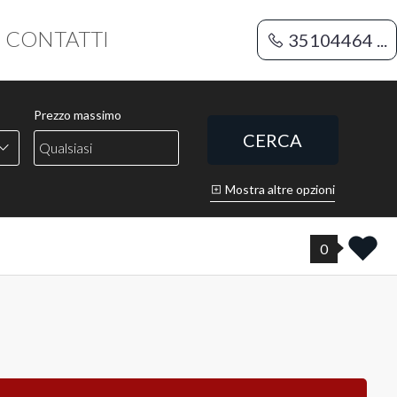
CONTATTI
35104464 ...
Prezzo massimo
CERCA
Mostra altre opzioni
0