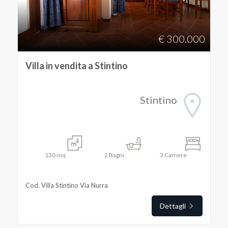
Sassari
€ 300.000
Stintino
Villa in vendita a Stintino
Stintino
Tipologia
-
130
mq
2
Bagni
3
Camere
multiscelta
Cod. Villa Stintino Via Nurra
Qualsiasi
Dettagli
Residenziali