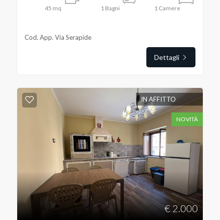
45
mq
1
Bagni
1
Camere
Cod. App. Via Serapide
Dettagli
IN AFFITTO
NOVITÀ
€ 2.000