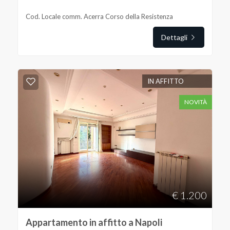
3
Cod. Locale comm. Acerra Corso della Resistenza
Dettagli
4
5
IN AFFITTO
5+
NOVITÀ
Altre
opzioni
-
multiscelta
€ 1.200
Giardino
Appartamento in affitto a Napoli