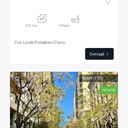
225
mq
3
Bagni
Cod. Locale Pomigliano D'arco
Dettagli
IN AFFITTO
NOVITÀ