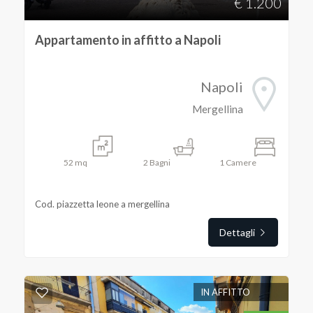
€ 1.200
5
Appartamento in affitto a Napoli
5+
Napoli
Mergellina
Bagni
minimi
52
mq
2
Bagni
1
Camere
Qualsiasi
Cod. piazzetta leone a mergellina
1
Dettagli
2
IN AFFITTO
3