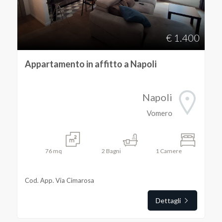
Provincia
€ 1.400
Comune
Appartamento in affitto a Napoli
Napoli
Vomero
Tipologia
-
76
mq
2
Bagni
1
Camere
multiscelta
Cod. App. Via Cimarosa
Qualsiasi
Dettagli
Residenziali