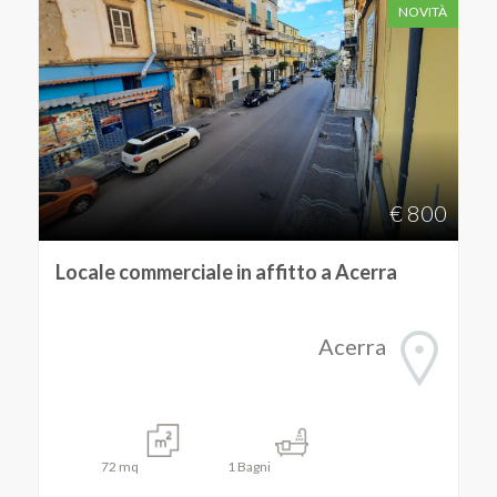
NOVITÀ
4
5
5+
€ 800
Camere
Locale commerciale in affitto a Acerra
minime
Qualsiasi
Acerra
1
2
72
mq
1
Bagni