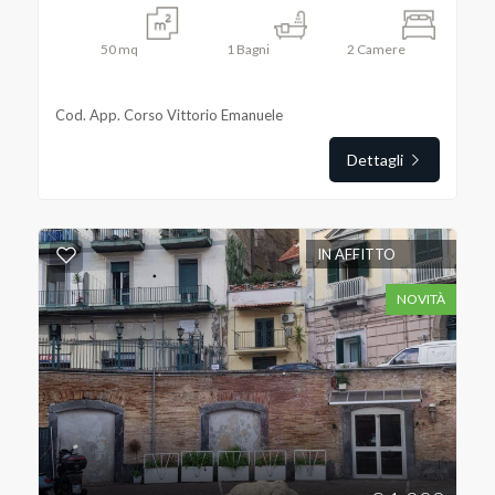
50
mq
1
Bagni
2
Camere
Cod. App. Corso Vittorio Emanuele
Locali
Dettagli
minimi
Qualsiasi
IN AFFITTO
1
NOVITÀ
2
3
4