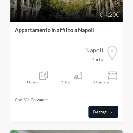
€ 4.200
Appartamento in affitto a Napoli
Napoli
Porto
110
mq
2
Bagni
2
Camere
Cod. Via Cervantes
Dettagli