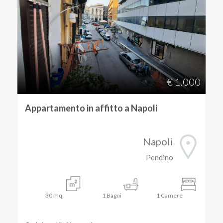
€ 1.000
Appartamento in affitto a Napoli
Napoli
Pendino
30
mq
1
Bagni
1
Camere