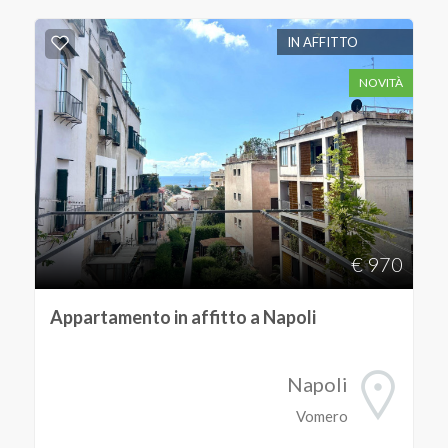
IN AFFITTO
Commerciali
NOVITÀ
Terreni
Prezzo
€ 970
Appartamento in affitto a Napoli
Totale
Napoli
mq
Vomero