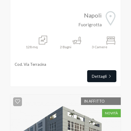
Posto auto/Box
Napoli
Balcone/Terrazzo
Fuorigrotta
Ascensore
128
mq
2
Bagni
3
Camere
Arredato
Cod. Via Terracina
Nuova costruzione
Dettagli
Lusso
IN AFFITTO
NOVITÀ