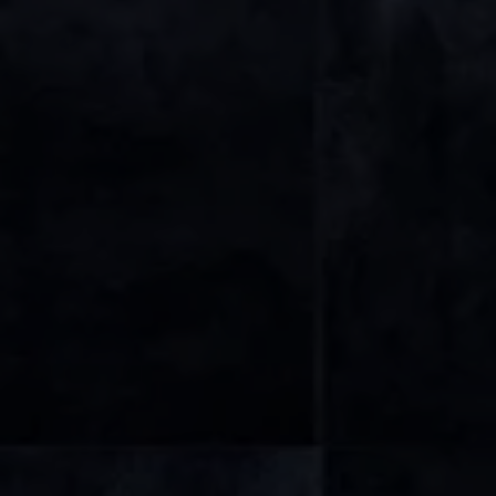
Provincia
Comune
Tipologia
-
multiscelta
Qualsiasi
Residenziali