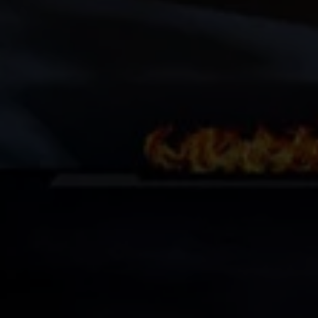
5
5+
Bagni
minimi
Qualsiasi
1
2
3