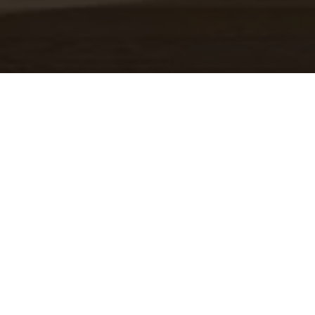
Posto auto/Box
Balcone/Terrazzo
Ascensore
Arredato
Nuova costruzione
Lusso