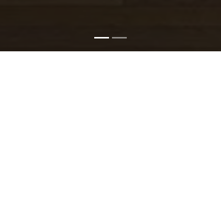
TROVA CON
GIUSTO!
Scopri le numerose proposte pr
fotografie e i vari dettagli dispo
Una volta individuati gli immo
modulo di richiesta informazio