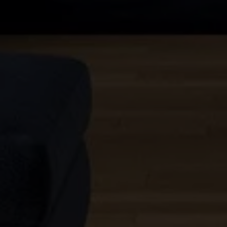
4
5
5+
Camere
minime
Qualsiasi
1
2