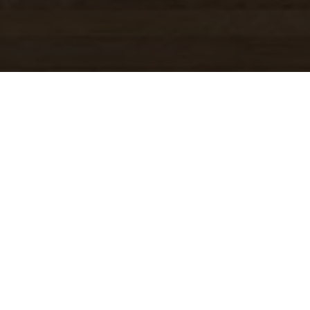
 NOI
L'IMMOBILE
esenti sul nostro sito, consulta le schede degli immobili, le
nibili.
bili che gradiresti visitare, contattaci subito compilando il
ni o contattandoci telefonicamente!