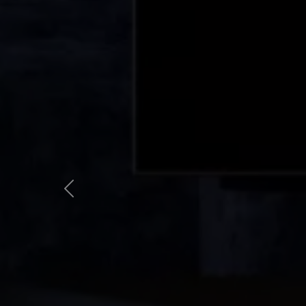
Locali
minimi
Qualsiasi
1
«
2
3
4