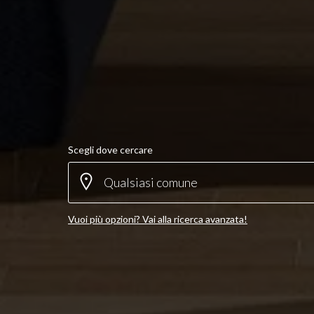
3
4
5
5+
Scegli dove cercare
Altre
opzioni
Vuoi più opzioni?
Vai alla ricerca avanzata!
-
multiscelta
Giardino