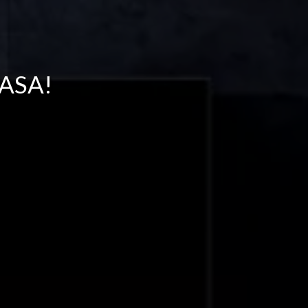
ASA!
ASA!