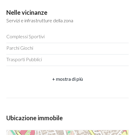
Totale mq : 26 mq
Nelle vicinanze
5
Servizi e infrastrutture della zona
Bagni : 1
5+
Locali : 1
Complessi Sportivi
Stato conservazione : Buono
Parchi Giochi
Bagni
Numero Vetrine : 1
Trasporti Pubblici
minimi
Posizione : Zona residenziale
Bar
Qualsiasi
Spese condominio : € 15
Aria condizionata
1
2
Ubicazione immobile
3