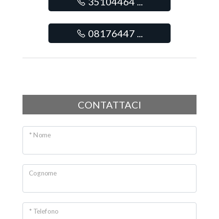
35104464 ...
Posto auto/Box
08176447 ...
Balcone/Terrazzo
Ascensore
Arredato
CONTATTACI
Nuova costruzione
* Nome
Lusso
Cognome
* Telefono