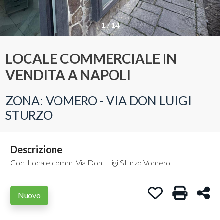
Provincia
1
/
14
LOCALE COMMERCIALE IN
Comune
VENDITA A NAPOLI
ZONA: VOMERO - VIA DON LUIGI
STURZO
Tipologia
-
Descrizione
multiscelta
Cod. Locale comm. Via Don Luigi Sturzo Vomero
Qualsiasi
Preferiti: Cod. 
Stampa: C
Con
Nuovo
Residenziali