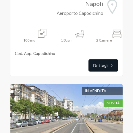
Napoli
Aeroporto Capodichino
100
mq
1
Bagni
2
Camere
Cod. App. Capodichino
Dettagli
IN VENDITA
NOVITÀ