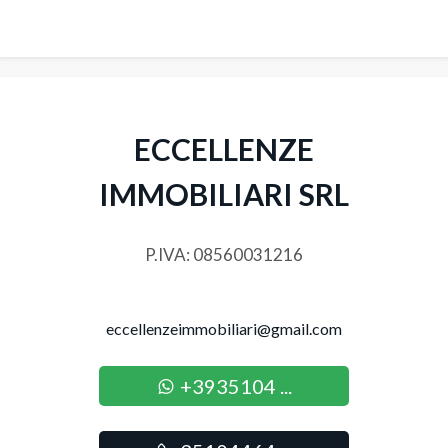
3
4
ECCELLENZE
5
IMMOBILIARI SRL
5+
P.IVA: 08560031216
Altre
opzioni
-
eccellenzeimmobiliari@gmail.com
multiscelta
+3935104 ...
Giardino