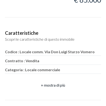
Locali
Caratteristiche
minimi
Scopri le caratteristiche di questo immobile
Qualsiasi
Codice : Locale comm. Via Don Luigi Sturzo Vomero
Contratto : Vendita
1
Categoria : Locale commerciale
2
Indirizzo : Via Don Luigi Sturzo
CAP : 80128
3
Comune : Napoli
4
Zona : Vomero