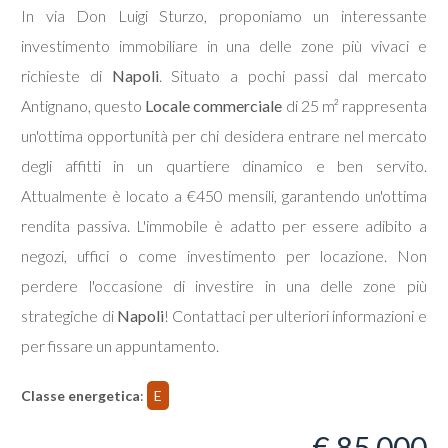
In via Don Luigi Sturzo, proponiamo un interessante
investimento immobiliare in una delle zone più vivaci e
Commerciali
richieste di
Napoli
. Situato a pochi passi dal mercato
Antignano, questo
Terreni
Locale commerciale
di 25 m² rappresenta
un'ottima opportunità per chi desidera entrare nel mercato
degli affitti in un quartiere dinamico e ben servito.
Prezzo
Attualmente è locato a €450 mensili, garantendo un'ottima
rendita passiva. L'immobile è adatto per essere adibito a
negozi, uffici o come investimento per locazione. Non
perdere l'occasione di investire in una delle zone più
strategiche di
Napoli
! Contattaci per ulteriori informazioni e
per fissare un appuntamento.
Totale
mq
Classe energetica
:
E
€ 85.000