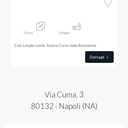
Posto auto/Box
Balcone/Terrazzo
72
mq
1
Bagni
Ascensore
Cod. Locale comm. Acerra Corso della Resistenza
Arredato
Dettagli
Nuova costruzione
Lusso
Via Cuma, 3
80132 - Napoli (NA)