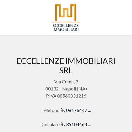
Codice
HOME
CHI
Contratto
SIAMO
ECCELLENZE IMMOBILIARI
Qualsiasi
IMMOBILI
SRL
Vendita
SERVIZI
Via Cuma, 3
80132 - Napoli (NA)
Affitto
P.IVA 08560031216
CONTATTI
Telefono
08176447 ...
Scegli
dove
Cellulare
35104464 ...
cercare