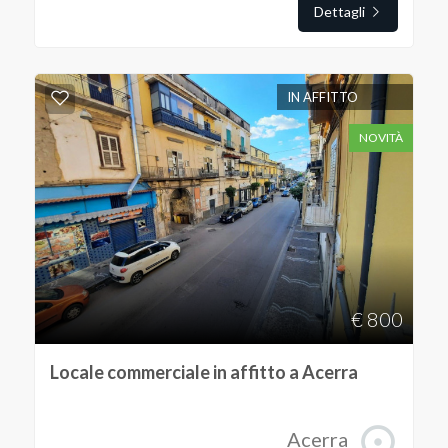
Dettagli
3
4
IN AFFITTO
NOVITÀ
5
5+
Altre
opzioni
€ 800
-
multiscelta
Locale commerciale in affitto a Acerra
Giardino
Acerra