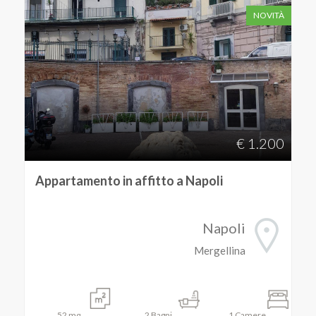
NOVITÀ
Commerciali
Terreni
Prezzo
€ 1.200
Appartamento in affitto a Napoli
Napoli
Mergellina
Totale
mq
52
mq
2
Bagni
1
Camere