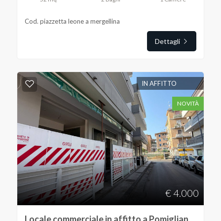
Cod. piazzetta leone a mergellina
Dettagli
Locali
minimi
IN AFFITTO
NOVITÀ
Qualsiasi
1
2
3
€ 4.000
4
Locale commerciale in affitto a Pomigliano d'Arco