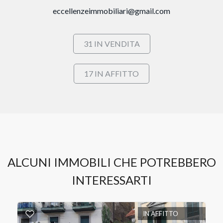
eccellenzeimmobiliari@gmail.com
Provincia
31 IN VENDITA
Comune
17 IN AFFITTO
Tipologia
-
ALCUNI IMMOBILI CHE POTREBBERO
multiscelta
INTERESSARTI
Qualsiasi
IN AFFITTO
Residenziali