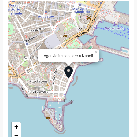
×
Agenzia immobiliare a Napoli
+
−