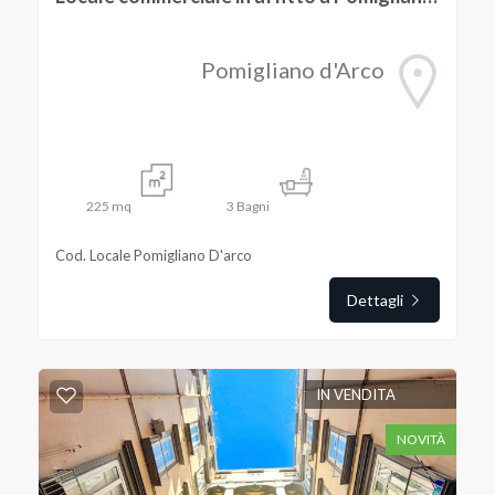
5
Pomigliano d'Arco
5+
Bagni
225
mq
3
Bagni
minimi
Cod. Locale Pomigliano D'arco
Qualsiasi
Dettagli
1
IN VENDITA
2
NOVITÀ
3