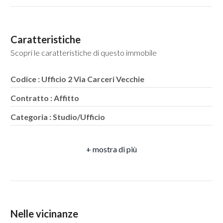
Caratteristiche
Scopri le caratteristiche di questo immobile
Locali
minimi
Codice : Ufficio 2 Via Carceri Vecchie
Contratto : Affitto
Qualsiasi
Categoria : Studio/Ufficio
1
Indirizzo : Via Carceri Vecchie
Comune : San Giorgio a Cremano
2
Totale mq : 120 mq
3
Bagni : 2
Locali : 4
Nelle vicinanze
4