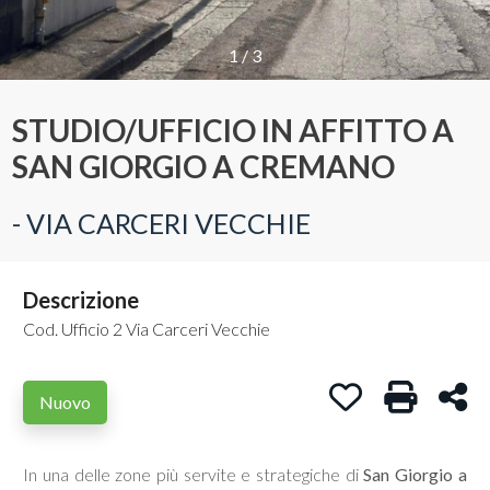
Provincia
1
/
3
STUDIO/UFFICIO IN AFFITTO A
Comune
SAN GIORGIO A CREMANO
- VIA CARCERI VECCHIE
Descrizione
Tipologia
-
Cod. Ufficio 2 Via Carceri Vecchie
multiscelta
Preferiti: Cod. U
Stampa: C
Con
Nuovo
Qualsiasi
In una delle zone più servite e strategiche di
San Giorgio a
Residenziali