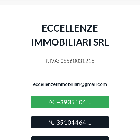
3
ECCELLENZE
4
IMMOBILIARI SRL
5
P.IVA: 08560031216
5+
Altre
eccellenzeimmobiliari@gmail.com
opzioni
-
+3935104 ...
multiscelta
35104464 ...
Giardino