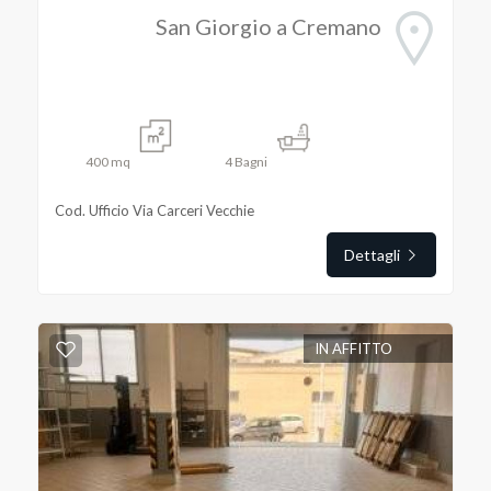
San Giorgio a Cremano
400
mq
4
Bagni
Cod. Ufficio Via Carceri Vecchie
Dettagli
IN AFFITTO