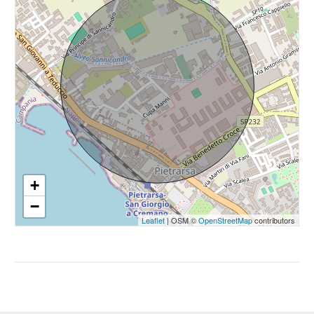
4
5
5+
Camere
minime
+
−
Qualsiasi
Leaflet
| OSM ©
OpenStreetMap
contributors
1
2