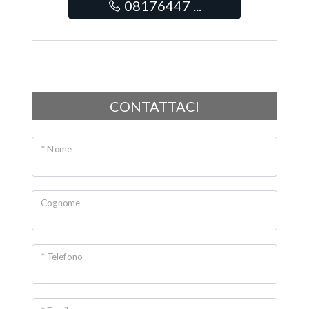
08176447 ...
Posto auto/Box
Balcone/Terrazzo
Ascensore
CONTATTACI
Arredato
* Nome
Nuova costruzione
Cognome
Lusso
* Telefono