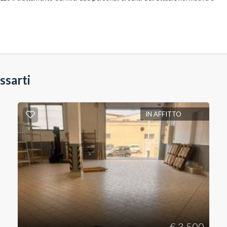
ssarti
IN AFFITTO
€ 3.500