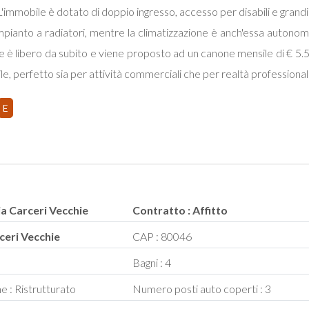
. L'immobile è dotato di doppio ingresso, accesso per disabili e grand
pianto a radiatori, mentre la climatizzazione è anch'essa autonom
le è libero da subito e viene proposto ad un canone mensile di € 5
ile, perfetto sia per attività commerciali che per realtà professional
E
ia Carceri Vecchie
Contratto : Affitto
rceri Vecchie
CAP : 80046
q
Bagni : 4
e : Ristrutturato
Numero posti auto coperti : 3