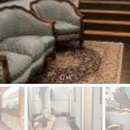
1
/
14