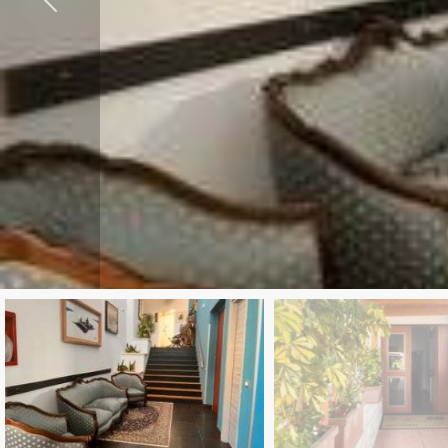
Provincia
Comune
Tipologia
-
multiscelta
Qualsiasi
Residenziali