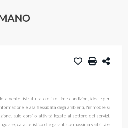
REMANO
Preferiti: Cod. Ufficio 
Stampa: Cod. Uf
Condivid
tamente ristrutturato e in ottime condizioni, ideale per
formazione e alla flessibilità degli ambienti, l'immobile si
one, aule corsi o attività legate al settore dei servizi.
e angolare, caratteristica che garantisce massima visibilità e