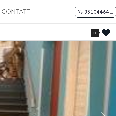
CONTATTI
35104464 ...
0