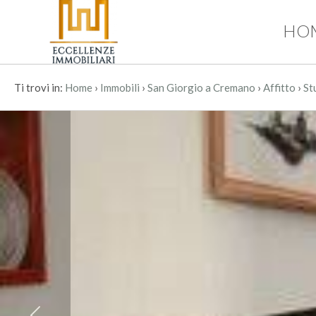
HO
Codice
HOME
CHI
›
›
›
›
Ti trovi in:
Home
Immobili
San Giorgio a Cremano
Affitto
St
Contratto
SIAMO
Qualsiasi
IMMOBILI
Vendita
SERVIZI
Affitto
CONTATTI
Scegli
dove
cercare