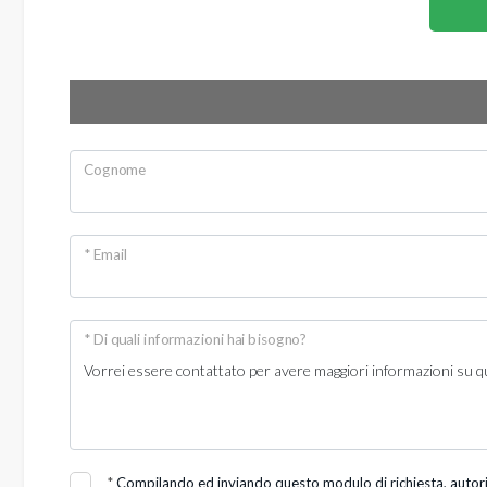
3
4
5
Cognome
5+
* Email
Altre
opzioni
* Di quali informazioni hai bisogno?
-
multiscelta
Giardino
*
Compilando ed inviando questo modulo di richiesta, autorizz