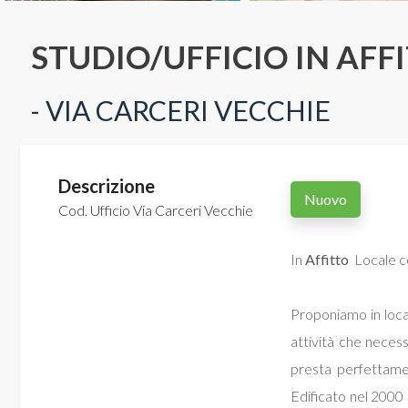
Commerciali
STUDIO/UFFICIO IN AF
Terreni
- VIA CARCERI VECCHIE
Prezzo
Descrizione
Nuovo
Cod. Ufficio Via Carceri Vecchie
In
Affitto
 Locale 
Proponiamo in loca
Totale
attività che necess
mq
presta perfettamen
Edificato nel 2000 e