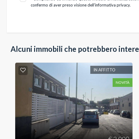
Posto auto/Box
confermo di aver preso visione dell'informativa privacy.
Balcone/Terrazzo
Ascensore
Alcuni immobili che potrebbero intere
Arredato
IN AFFITTO
Nuova costruzione
NOVITÀ
Lusso
€ 2.000