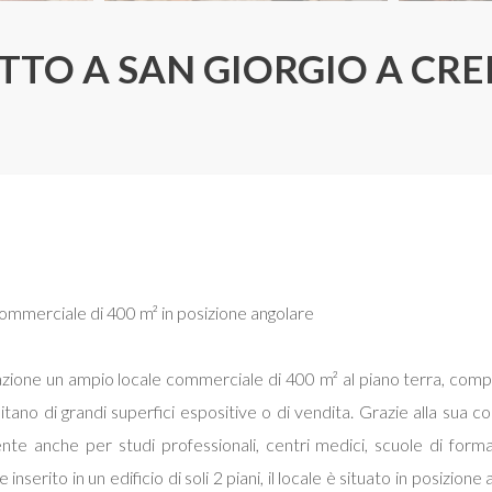
FITTO A SAN GIORGIO A C
commerciale di 400 m² in posizione angolare
zione un ampio locale commerciale di 400 m² al piano terra, comple
itano di grandi superfici espositive o di vendita. Grazie alla sua con
te anche per studi professionali, centri medici, scuole di formazi
 inserito in un edificio di soli 2 piani, il locale è situato in posizion