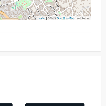
Leaflet
| OSM ©
OpenStreetMap
contributors