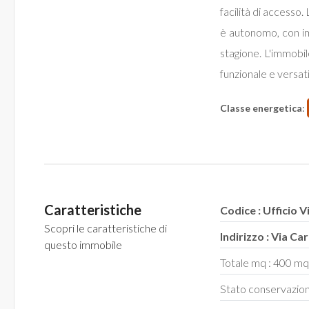
facilità di accesso
è autonomo, con im
stagione. L'immobi
funzionale e versat
Locali
minimi
Classe energetica
:
Qualsiasi
1
Caratteristiche
Codice : Ufficio V
2
Scopri le caratteristiche di
Indirizzo : Via Ca
questo immobile
Totale mq : 400 m
3
Stato conservazion
4