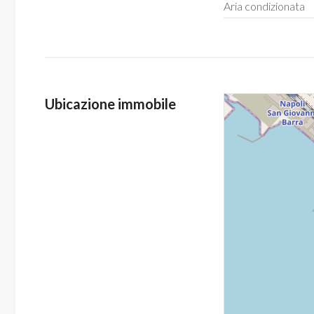
Aria condizionata
5
5+
Ubicazione immobile
Bagni
minimi
Qualsiasi
1
2
3