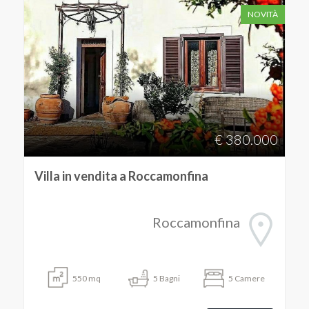
NOVITÀ
€ 380.000
Villa in vendita a Roccamonfina
Roccamonfina
550
mq
5
Bagni
5
Camere