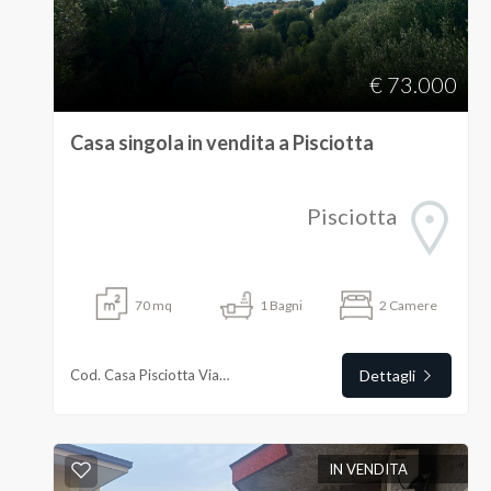
5
€ 73.000
5+
Casa singola in vendita a Pisciotta
Bagni
Pisciotta
minimi
Qualsiasi
70
mq
1
Bagni
2
Camere
1
Cod. Casa Pisciotta Via Chiusa
Dettagli
2
IN VENDITA
3