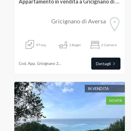
Appartamento in vendita a Gricignano di Aversa
Gricignano di Aversa
Locali
97
mq
2
Bagni
3
Camere
minimi
Qualsiasi
Cod. App. Gricignano 200
Dettagli
1
IN VENDITA
2
NOVITÀ
3
4