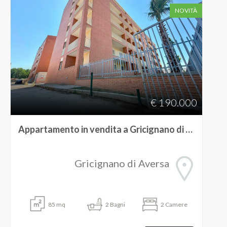
NOVITÀ
€ 190.000
Appartamento in vendita a Gricignano di Aversa
Gricignano di Aversa
85
mq
2
Bagni
2
Camere