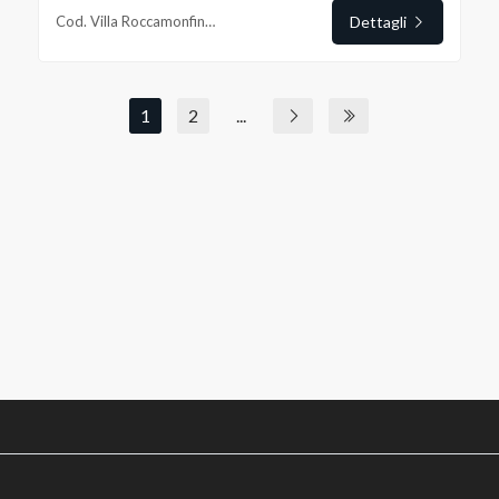
Cod. Villa Roccamonfina Via Giglioli
Dettagli
1
2
...