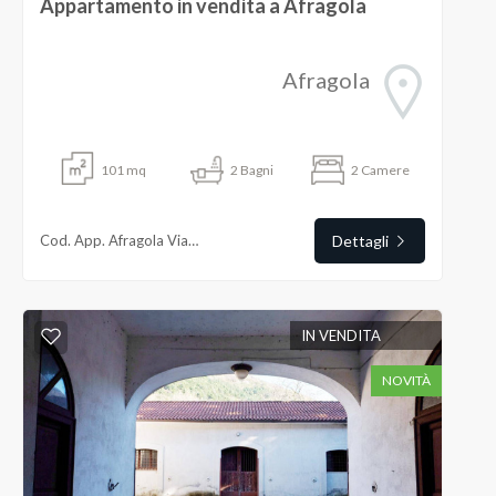
Appartamento in vendita a Afragola
Afragola
101
mq
2
Bagni
2
Camere
Cod. App. Afragola Via Pietro Nenni
Dettagli
IN VENDITA
NOVITÀ