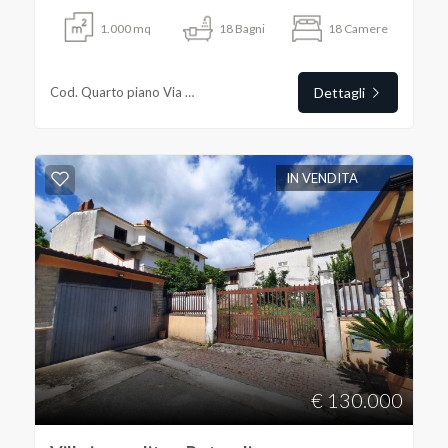
1.000
mq
18
Bagni
18
Camere
Cod. Quarto piano Via Bobbio
Dettagli
IN VENDITA
€ 130.000