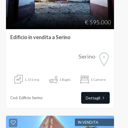
€ 595.000
Edificio in vendita a Serino
Serino
1.151
mq
1
Bagni
1
Camere
Cod. Edificio Serino
Dettagli
IN VENDITA