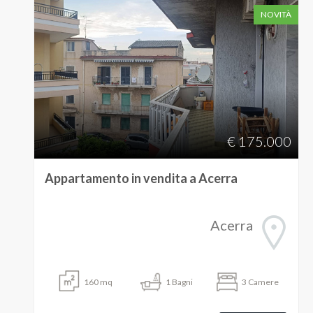
NOVITÀ
4
5
5+
€ 175.000
Camere
minime
Appartamento in vendita a Acerra
Qualsiasi
Acerra
1
160
mq
1
Bagni
3
Camere
2