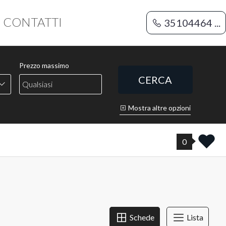
CONTATTI
35104464 ...
Prezzo massimo
CERCA
Mostra altre opzioni
0
Schede
Lista