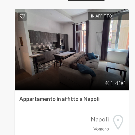
Provincia
IN AFFITTO
Comune
Tipologia
€ 1.400
-
Appartamento in affitto a Napoli
multiscelta
Qualsiasi
Napoli
Vomero
Residenziali