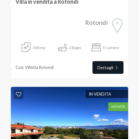
Villa in vendita a Rotondi
Rotondi
340
mq
2
Bagni
5
Camere
Cod. Villetta Rotondi
Dettagli
IN VENDITA
NOVITÀ