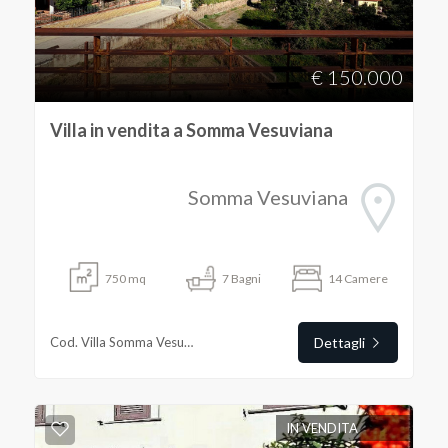
€ 150.000
Villa in vendita a Somma Vesuviana
Somma Vesuviana
750
mq
7
Bagni
14
Camere
Cod. Villa Somma Vesuviana
Dettagli
IN VENDITA