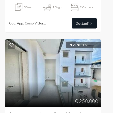
50
mq
1
Bagni
2
Camere
Cod. App. Corso Vittorio Emanuele
Dettagli
IN VENDITA
€ 250.000