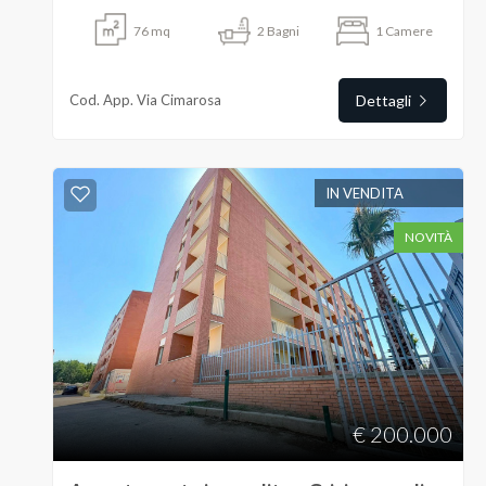
76
mq
2
Bagni
1
Camere
Commerciali
Cod. App. Via Cimarosa
Dettagli
Terreni
Prezzo
IN VENDITA
NOVITÀ
Totale
mq
€ 200.000