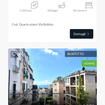
1.000
mq
18
Bagni
18
Camere
Cod. Quarto piano Via Bobbio
Locali
Dettagli
minimi
Qualsiasi
IN AFFITTO
1
NOVITÀ
2
3
4