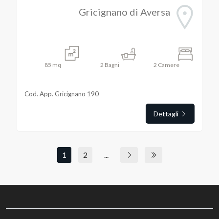
Gricignano di Aversa
85
mq
2
Bagni
2
Camere
Cod. App. Gricignano 190
Dettagli
1
2
...