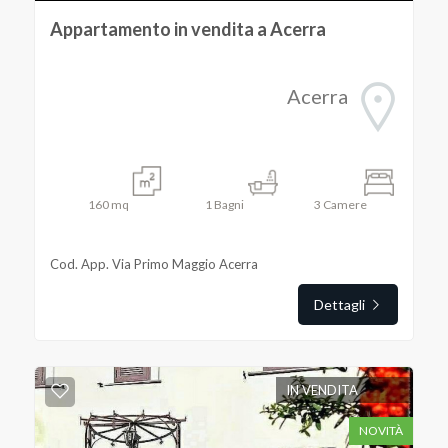
Appartamento in vendita a Acerra
Acerra
160
mq
1
Bagni
3
Camere
Cod. App. Via Primo Maggio Acerra
Dettagli
IN VENDITA
NOVITÀ