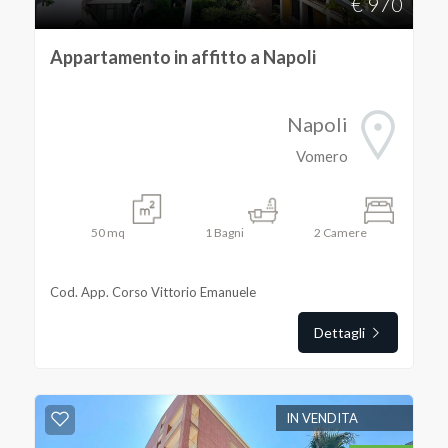
€ 970
5
Appartamento in affitto a Napoli
5+
Napoli
Vomero
Bagni
minimi
50
mq
1
Bagni
2
Camere
Qualsiasi
Cod. App. Corso Vittorio Emanuele
1
Dettagli
2
IN VENDITA
3