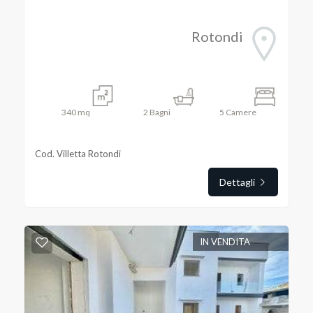
Posto auto/Box
Rotondi
Balcone/Terrazzo
Ascensore
340
mq
2
Bagni
5
Camere
Arredato
Cod. Villetta Rotondi
Nuova costruzione
Dettagli
Lusso
IN VENDITA