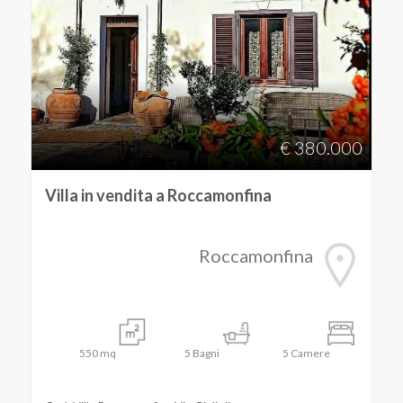
€ 380.000
Villa in vendita a Roccamonfina
Roccamonfina
550
mq
5
Bagni
5
Camere