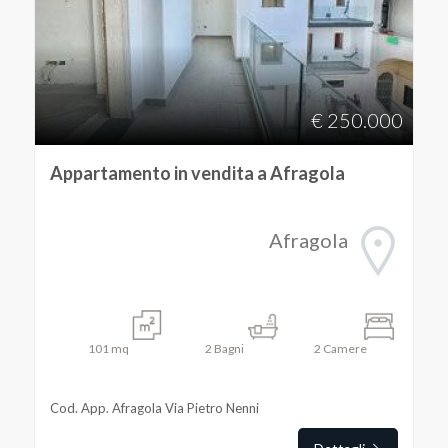
€ 250.000
Appartamento in vendita a Afragola
Afragola
101
mq
2
Bagni
2
Camere
Cod. App. Afragola Via Pietro Nenni