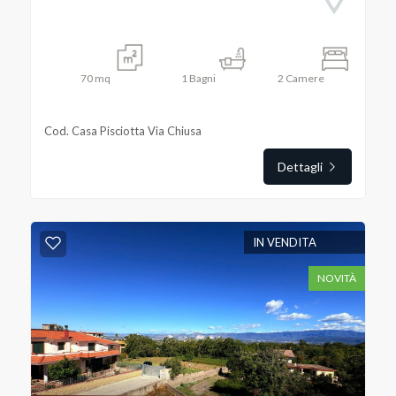
70
mq
1
Bagni
2
Camere
Cod. Casa Pisciotta Via Chiusa
Dettagli
IN VENDITA
NOVITÀ