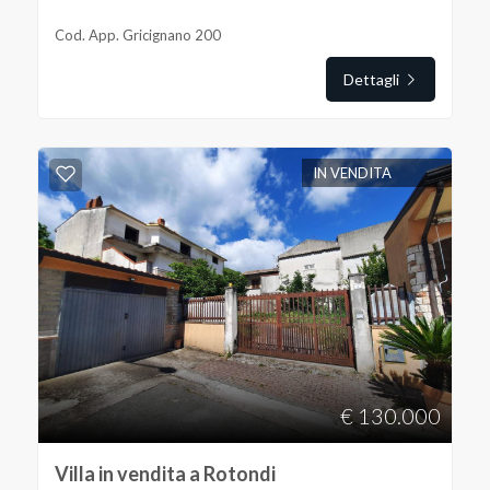
3
Cod. App. Gricignano 200
Dettagli
4
5
IN VENDITA
5+
Altre
opzioni
-
multiscelta
€ 130.000
Giardino
Villa in vendita a Rotondi