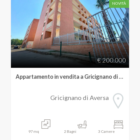
NOVITÀ
4
5
5+
€ 200.000
Camere
Appartamento in vendita a Gricignano di Aversa
minime
Qualsiasi
Gricignano di Aversa
1
2
97
mq
2
Bagni
3
Camere