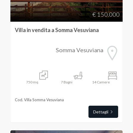
€ 150.000
Villa in vendita a Somma Vesuviana
Somma Vesuviana
750
mq
7
Bagni
14
Camere
Cod. Villa Somma Vesuviana
Dettagli