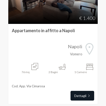
Provincia
€ 1.400
Comune
Appartamento in affitto a Napoli
Napoli
Vomero
Tipologia
-
76
mq
2
Bagni
1
Camere
multiscelta
Cod. App. Via Cimarosa
Qualsiasi
Dettagli
Residenziali