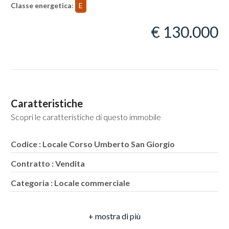
Classe energetica
:
E
€ 130.000
Locali
minimi
Caratteristiche
Qualsiasi
Scopri le caratteristiche di questo immobile
1
Codice : Locale Corso Umberto San Giorgio
Contratto : Vendita
2
Categoria : Locale commerciale
3
Indirizzo : Corso Umberto I
CAP : 80046
4