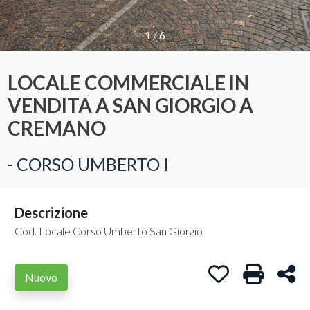
Provincia
1
/
6
LOCALE COMMERCIALE IN
Comune
VENDITA A SAN GIORGIO A
CREMANO
- CORSO UMBERTO I
Tipologia
-
Descrizione
multiscelta
Cod. Locale Corso Umberto San Giorgio
Qualsiasi
Preferiti: Cod. 
Stampa: C
Con
Nuovo
Residenziali