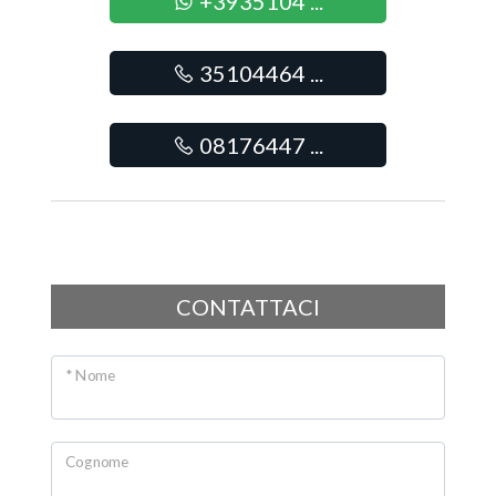
+3935104 ...
Posto auto/Box
35104464 ...
Balcone/Terrazzo
Ascensore
08176447 ...
Arredato
Nuova costruzione
CONTATTACI
Lusso
* Nome
Cognome