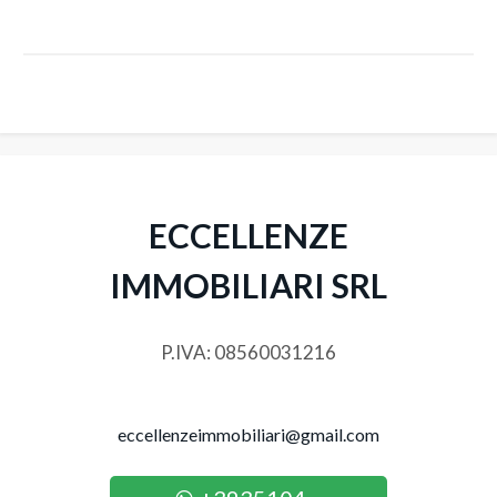
3
4
5
5+
ECCELLENZE
IMMOBILIARI SRL
Altre
opzioni
P.IVA: 08560031216
-
multiscelta
eccellenzeimmobiliari@gmail.com
Giardino