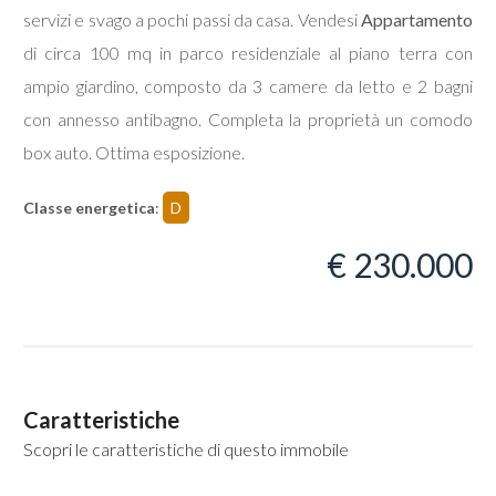
servizi e svago a pochi passi da casa. Vendesi
Appartamento
di circa 100 mq in parco residenziale al piano terra con
ampio giardino, composto da 3 camere da letto e 2 bagni
con annesso antibagno. Completa la proprietà un comodo
Locali
box auto. Ottima esposizione.
minimi
Classe energetica
:
D
Qualsiasi
€ 230.000
1
2
Caratteristiche
3
Scopri le caratteristiche di questo immobile
4