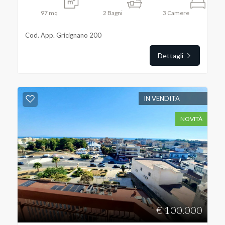
97
mq
2
Bagni
3
Camere
Cod. App. Gricignano 200
Dettagli
IN VENDITA
NOVITÀ
€ 100.000