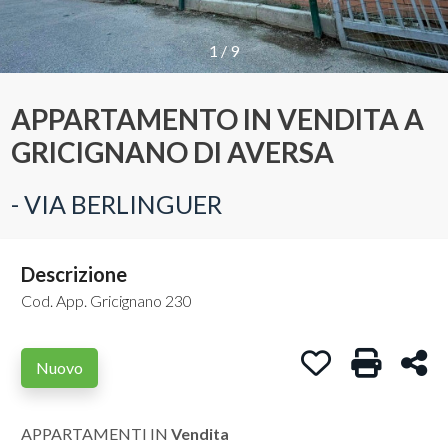
Provincia
1
/
9
APPARTAMENTO IN VENDITA A
Comune
GRICIGNANO DI AVERSA
- VIA BERLINGUER
Descrizione
Tipologia
-
Cod. App. Gricignano 230
multiscelta
Preferiti: Cod. A
Stampa: C
Con
Nuovo
Qualsiasi
APPARTAMENTI IN
Vendita
Residenziali