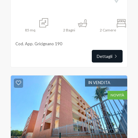
85
mq
2
Bagni
2
Camere
Cod. App. Gricignano 190
Dettagli
IN VENDITA
NOVITÀ