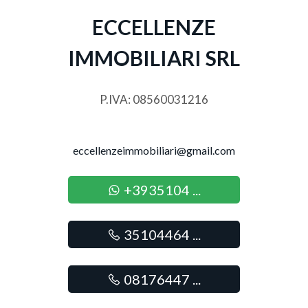
Posizione : Centrale
3
ECCELLENZE
Aria Condizionata
IMMOBILIARI SRL
4
Doccia
Infissi in alluminio
5
P.IVA: 08560031216
Immobile per residenti
5+
eccellenzeimmobiliari@gmail.com
Altre
+3935104 ...
opzioni
-
35104464 ...
multiscelta
08176447 ...
Giardino