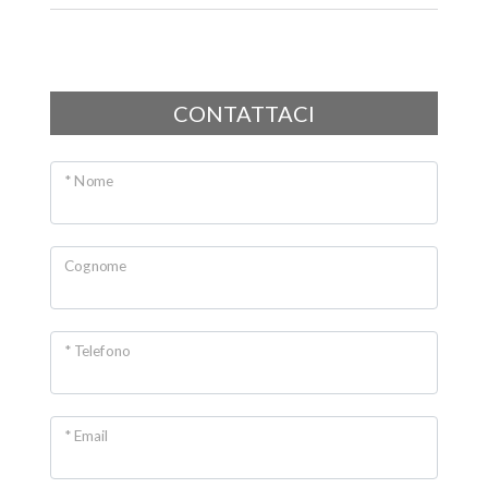
Posto auto/Box
Balcone/Terrazzo
CONTATTACI
Ascensore
* Nome
Arredato
Nuova costruzione
Cognome
Lusso
* Telefono
* Email