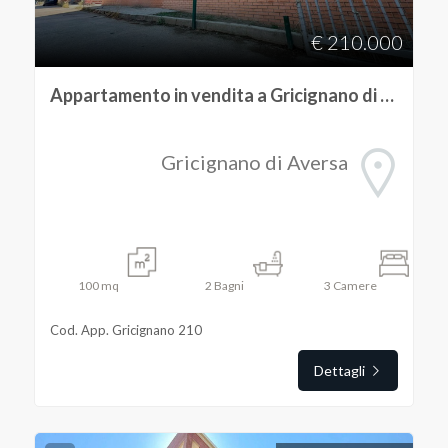
€ 210.000
Appartamento in vendita a Gricignano di Aversa
Gricignano di Aversa
100
mq
2
Bagni
3
Camere
Cod. App. Gricignano 210
Dettagli