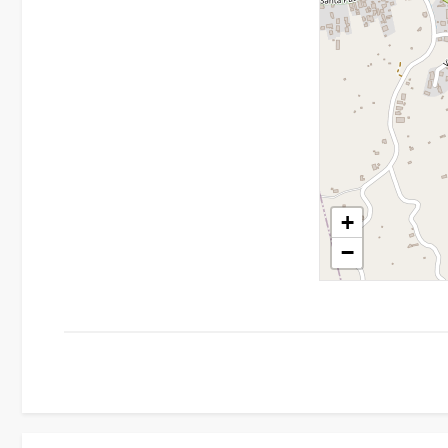
4
5
5+
+
Camere
minime
−
Qualsiasi
1
2