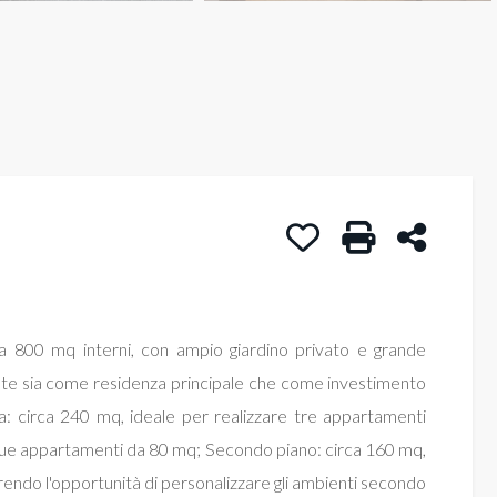
Preferiti: Cod. Villa S
Stampa: Cod. V
Condivid
ca 800 mq interni, con ampio giardino privato e grande
mente sia come residenza principale che come investimento
erra: circa 240 mq, ideale per realizzare tre appartamenti
 due appartamenti da 80 mq; Secondo piano: circa 160 mq,
endo l'opportunità di personalizzare gli ambienti secondo