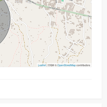
Leaflet
| OSM ©
OpenStreetMap
contributors