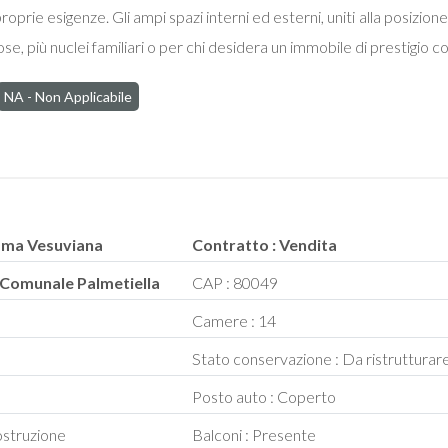
e proprie esigenze. Gli ampi spazi interni ed esterni, uniti alla posiz
e, più nuclei familiari o per chi desidera un immobile di prestigio co
NA - Non Applicabile
omma Vesuviana
Contratto : Vendita
a Comunale Palmetiella
CAP : 80049
q
Camere : 14
Stato conservazione : Da ristrutturar
Posto auto : Coperto
costruzione
Balconi : Presente