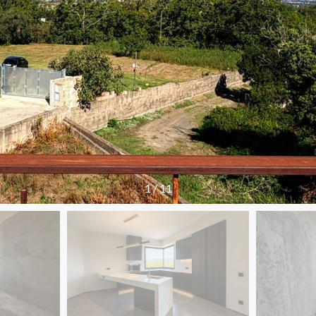
1
/
11