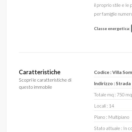
il proprio stile e l
per famiglie numeros
Classe energetica
:
Locali
minimi
Qualsiasi
Caratteristiche
Codice : Villa S
1
Scopri le caratteristiche di
Indirizzo : Strad
questo immobile
Totale mq : 750 m
2
Locali : 14
3
Piano : Multipiano
Stato attuale : In 
4