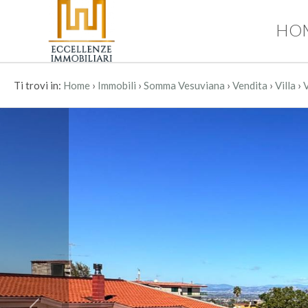
HO
Codice
HOME
CHI
›
›
›
›
›
Ti trovi in:
Home
Immobili
Somma Vesuviana
Vendita
Villa
V
Contratto
SIAMO
Qualsiasi
IMMOBILI
Vendita
SERVIZI
Affitto
CONTATTI
Scegli
dove
cercare