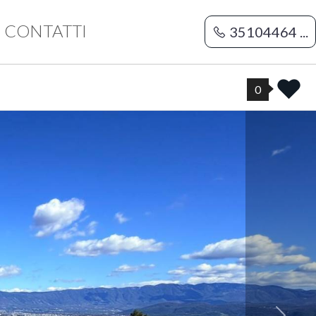
CONTATTI
35104464 ...
0