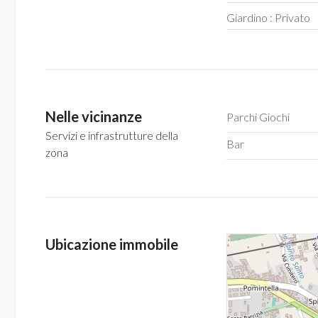
Giardino : Privato
5
5+
Nelle vicinanze
Parchi Giochi
Bagni
Servizi e infrastrutture della
minimi
Bar
zona
Qualsiasi
1
Ubicazione immobile
2
3