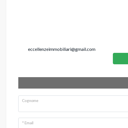
3
4
5
eccellenzeimmobiliari@gmail.com
5+
Altre
opzioni
-
multiscelta
Cognome
Giardino
* Email