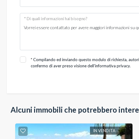
Posto auto/Box
* Di quali informazioni hai bisogno?
Balcone/Terrazzo
Ascensore
Arredato
*
Compilando ed inviando questo modulo di richiesta, autorizz
confermo di aver preso visione dell'informativa privacy.
Nuova costruzione
Lusso
Alcuni immobili che potrebbero intere
IN VENDITA