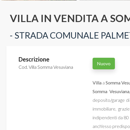
Commerciali
VILLA IN VENDITA A S
Terreni
- STRADA COMUNALE PALME
Prezzo
Descrizione
Nuovo
Cod. Villa Somma Vesuviana
Villa
a
Somma Vesu
Somma Vesuviana
deposito/garage di
Totale
immobiliare, grazie
mq
indipendenti da 80
anch'esso predispo