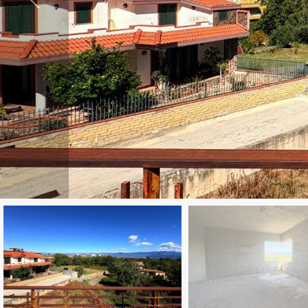
Provincia
Comune
Tipologia
-
multiscelta
Qualsiasi
Residenziali