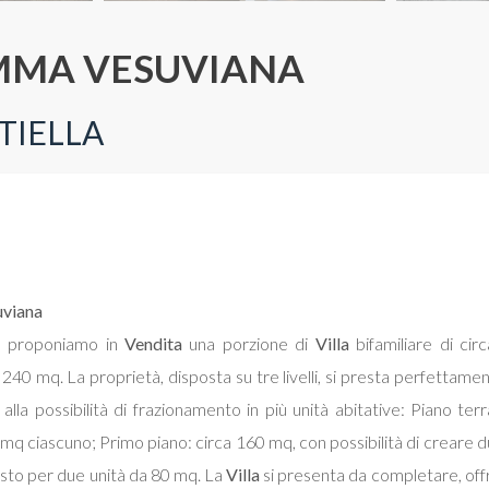
OMMA VESUVIANA
TIELLA
viana
, proponiamo in
Vendita
una porzione di
Villa
bifamiliare di cir
 240 mq. La proprietà, disposta su tre livelli, si presta perfetta
 alla possibilità di frazionamento in più unità abitative: Piano t
 mq ciascuno; Primo piano: circa 160 mq, con possibilità di creare
sto per due unità da 80 mq. La
Villa
si presenta da completare, offr