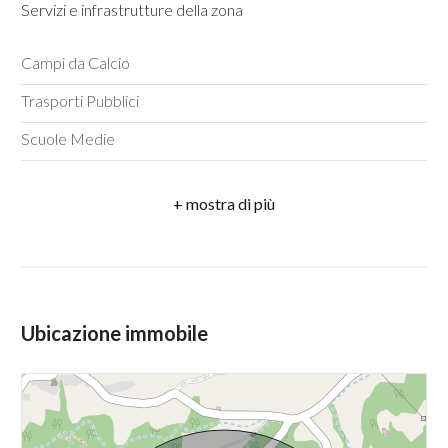
Servizi e infrastrutture della zona
Camere : 2
4
Bagni : 1
Campi da Calcio
Locali : 2
5
Trasporti Pubblici
Stato conservazione : Da ristrutturare
Scuole Medie
5+
Piano : Piano terra
Anno di costruzione : 1800
Camere
Stato attuale : Libero al rogito
minime
Posizione : Zona agricola
Qualsiasi
Ubicazione immobile
1
2