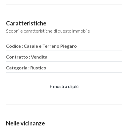
5
Caratteristiche
Scopri le caratteristiche di questo immobile
5+
Codice : Casale e Terreno Piegaro
Bagni
Contratto : Vendita
minimi
Categoria : Rustico
Qualsiasi
Indirizzo : Località Gaiche
CAP : 06066
1
Comune : Piegaro
2
Zona : Gaiche
Totale mq : 616.426 mq
Nelle vicinanze
3