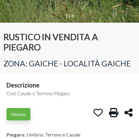
Provincia
1
/
8
RUSTICO IN VENDITA A
Comune
PIEGARO
ZONA: GAICHE - LOCALITÀ GAICHE
Descrizione
Tipologia
-
Cod. Casale e Terreno Piegaro
multiscelta
Preferiti: Cod. C
Stampa: C
Con
Nuovo
Qualsiasi
Piegaro
, Umbria: Terreno e Casale
Residenziali