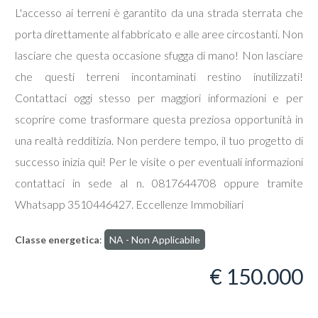
L'accesso ai terreni è garantito da una strada sterrata che
porta direttamente al fabbricato e alle aree circostanti. Non
lasciare che questa occasione sfugga di mano! Non lasciare
che questi terreni incontaminati restino inutilizzati!
Locali
Contattaci oggi stesso per maggiori informazioni e per
minimi
scoprire come trasformare questa preziosa opportunità in
una realtà redditizia. Non perdere tempo, il tuo progetto di
Qualsiasi
successo inizia qui! Per le visite o per eventuali informazioni
contattaci in sede al n. 0817644708 oppure tramite
1
Whatsapp 3510446427. Eccellenze Immobiliari
2
Classe energetica
:
NA - Non Applicabile
€ 150.000
3
4