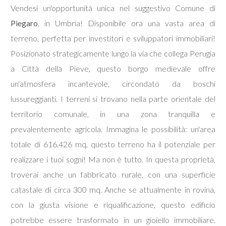
Vendesi un'opportunità unica nel suggestivo Comune di
Piegaro
, in Umbria! Disponibile ora una vasta area di
Commerciali
terreno, perfetta per investitori e sviluppatori immobiliari!
Posizionato strategicamente lungo la via che collega Perugia
Terreni
a Città della Pieve, questo borgo medievale offre
un'atmosfera incantevole, circondato da boschi
Prezzo
lussureggianti. I terreni si trovano nella parte orientale del
territorio comunale, in una zona tranquilla e
prevalentemente agricola. Immagina le possibilità: un'area
totale di 616.426 mq, questo terreno ha il potenziale per
realizzare i tuoi sogni! Ma non è tutto. In questa proprietà,
troverai anche un fabbricato rurale, con una superficie
Totale
catastale di circa 300 mq. Anche se attualmente in rovina,
mq
con la giusta visione e riqualificazione, questo edificio
potrebbe essere trasformato in un gioiello immobiliare.