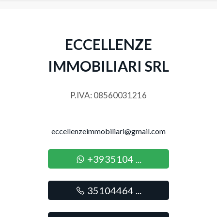
Posto auto/Box
Balcone/Terrazzo
ECCELLENZE
IMMOBILIARI SRL
Ascensore
Arredato
P.IVA: 08560031216
Nuova costruzione
eccellenzeimmobiliari@gmail.com
Lusso
+3935104 ...
35104464 ...