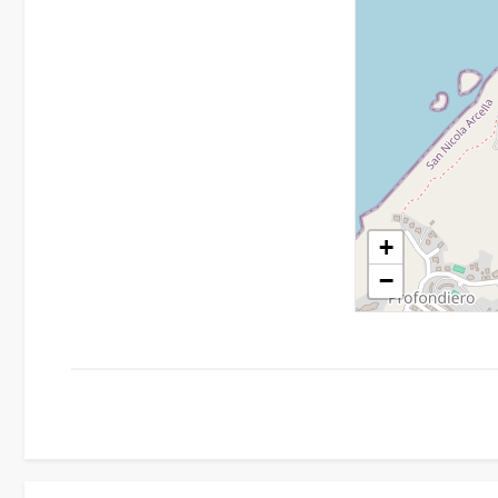
4
5
5+
+
Camere
minime
−
Qualsiasi
1
2