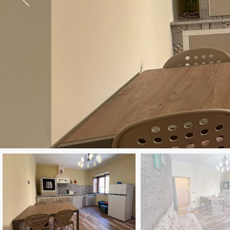
Provincia
Comune
Tipologia
-
multiscelta
Qualsiasi
Residenziali