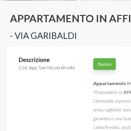
Commerciali
APPARTAMENTO IN AFFI
Terreni
- VIA GARIBALDI
Prezzo
Descrizione
Nuovo
Cod. App. San Nicola Arcella
Appartamento
I
Proponiamo in
Aff
L'immobile si prese
Totale
un'accogliente zon
mq
garantisce una buo
caldo/freddo, assi