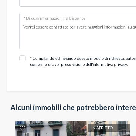
Posto auto/Box
* Di quali informazioni hai bisogno?
Balcone/Terrazzo
Ascensore
Arredato
*
Compilando ed inviando questo modulo di richiesta, autorizz
confermo di aver preso visione dell'informativa privacy.
Nuova costruzione
Lusso
Alcuni immobili che potrebbero intere
IN AFFITTO