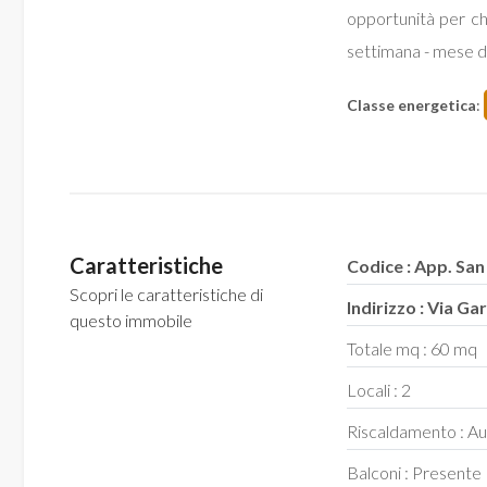
opportunità per chi
settimana - mese di
Classe energetica
:
Locali
minimi
Qualsiasi
Caratteristiche
Codice : App. San
1
Scopri le caratteristiche di
Indirizzo : Via Ga
questo immobile
Totale mq : 60 mq
2
Locali : 2
3
Riscaldamento : 
Balconi : Presente
4