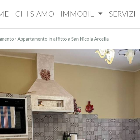
ME
CHI SIAMO
IMMOBILI
SERVIZI
›
amento
Appartamento in affitto a San Nicola Arcella