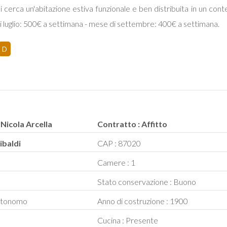
 cerca un'abitazione estiva funzionale e ben distribuita in un con
 luglio: 500€ a settimana - mese di settembre: 400€ a settimana.
D
 Nicola Arcella
Contratto : Affitto
ribaldi
CAP : 87020
Camere : 1
Stato conservazione : Buono
Autonomo
Anno di costruzione : 1900
Cucina : Presente