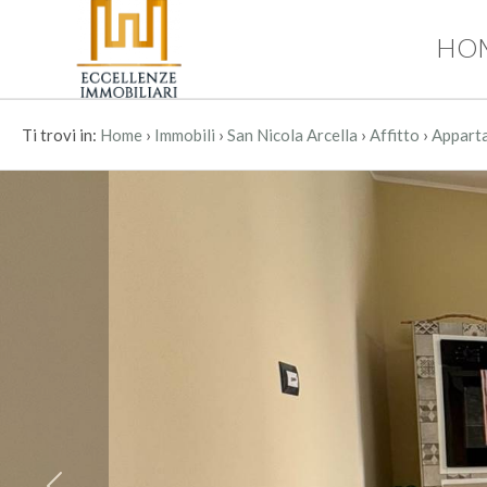
HO
Codice
HOME
CHI
›
›
›
›
Ti trovi in:
Home
Immobili
San Nicola Arcella
Affitto
Appart
Contratto
SIAMO
Qualsiasi
IMMOBILI
Vendita
SERVIZI
Affitto
CONTATTI
Scegli
dove
cercare