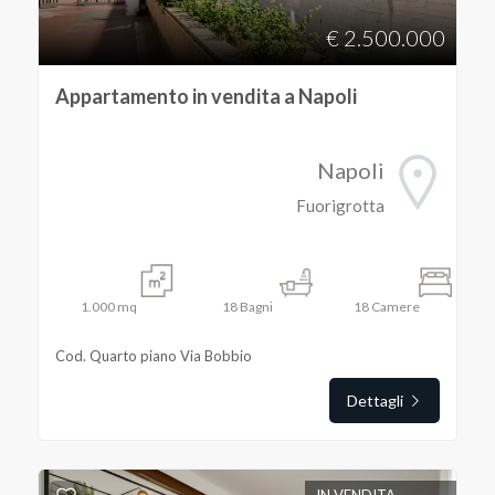
€ 2.500.000
Appartamento in vendita a Napoli
Napoli
Fuorigrotta
1.000
mq
18
Bagni
18
Camere
Cod. Quarto piano Via Bobbio
Dettagli