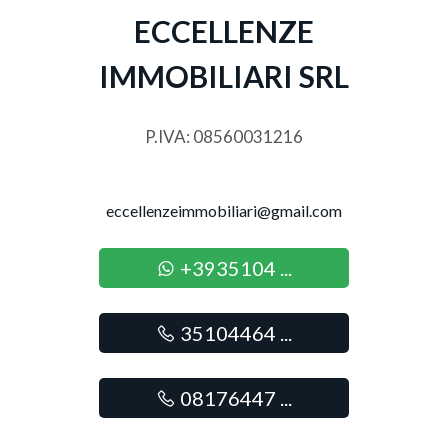
Posto auto/Box
ECCELLENZE
IMMOBILIARI SRL
Balcone/Terrazzo
Ascensore
P.IVA: 08560031216
Arredato
eccellenzeimmobiliari@gmail.com
Nuova costruzione
+3935104 ...
Lusso
35104464 ...
08176447 ...