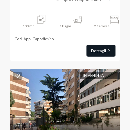
100
mq
1
Bagni
2
Camere
Cod. App. Capodichino
Dettagli
IN VENDITA