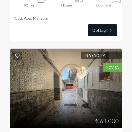
92
mq
1
Bagni
2
Camere
Cod. App. Manzoni
Dettagli
IN VENDITA
NOVITÀ
€ 61.000