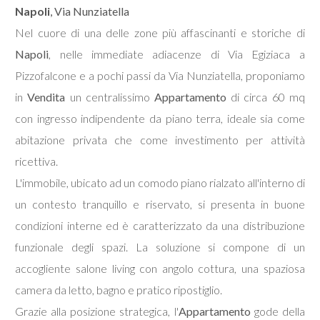
Napoli
, Via Nunziatella
Nel cuore di una delle zone più affascinanti e storiche di
Commerciali
Napoli
, nelle immediate adiacenze di Via Egiziaca a
Pizzofalcone e a pochi passi da Via Nunziatella, proponiamo
Terreni
in
Vendita
un centralissimo
Appartamento
di circa 60 mq
con ingresso indipendente da piano terra, ideale sia come
Prezzo
abitazione privata che come investimento per attività
ricettiva.
L'immobile, ubicato ad un comodo piano rialzato all'interno di
un contesto tranquillo e riservato, si presenta in buone
condizioni interne ed è caratterizzato da una distribuzione
funzionale degli spazi. La soluzione si compone di un
Totale
accogliente salone living con angolo cottura, una spaziosa
mq
camera da letto, bagno e pratico ripostiglio.
Grazie alla posizione strategica, l'
Appartamento
gode della