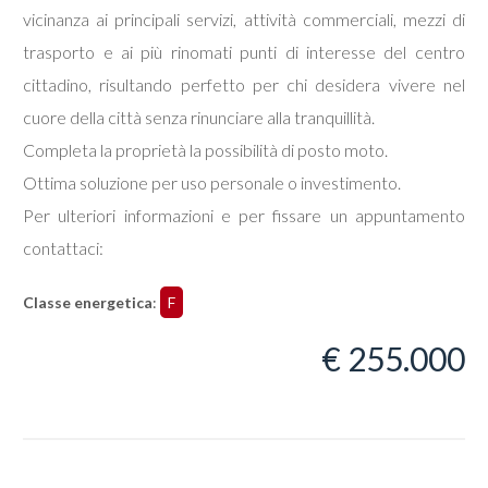
vicinanza ai principali servizi, attività commerciali, mezzi di
trasporto e ai più rinomati punti di interesse del centro
cittadino, risultando perfetto per chi desidera vivere nel
cuore della città senza rinunciare alla tranquillità.
Locali
Completa la proprietà la possibilità di posto moto.
minimi
Ottima soluzione per uso personale o investimento.
Per ulteriori informazioni e per fissare un appuntamento
Qualsiasi
contattaci: 
1
Classe energetica
:
F
€ 255.000
2
3
4