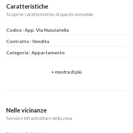
Caratteristiche
Scopri le caratteristiche di questo immobile
5
Codice : App. Via Nunziatella
5+
Contratto : Vendita
Bagni
Categoria : Appartamento
minimi
Indirizzo : Via Nunziatella
CAP : 80132
Qualsiasi
Comune : Napoli
1
Zona : San Ferdinando
Totale mq : 60 mq
Nelle vicinanze
2
Servizi e infrastrutture della zona
Camere : 1
3
Bagni : 1