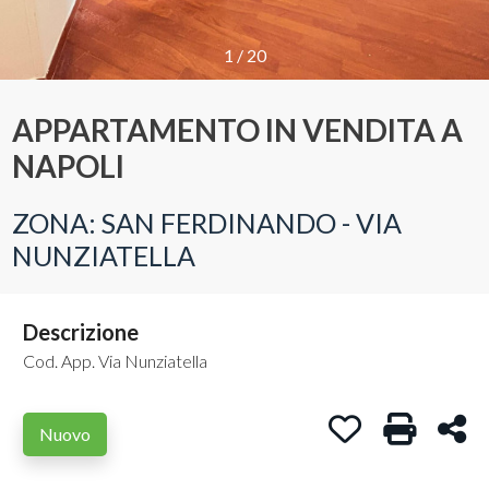
Provincia
1
/
20
APPARTAMENTO IN VENDITA A
Comune
NAPOLI
ZONA: SAN FERDINANDO - VIA
NUNZIATELLA
Tipologia
-
Descrizione
multiscelta
Cod. App. Via Nunziatella
Qualsiasi
Preferiti: Cod. A
Stampa: C
Con
Nuovo
Residenziali