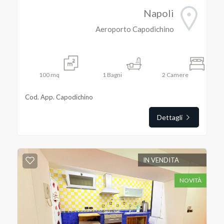
Napoli
Aeroporto Capodichino
100
mq
1
Bagni
2
Camere
Cod. App. Capodichino
Dettagli
IN VENDITA
NOVITÀ