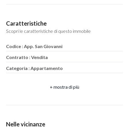
5
Caratteristiche
Scopri le caratteristiche di questo immobile
5+
Codice : App. San Giovanni
Bagni
Contratto : Vendita
minimi
Categoria : Appartamento
Qualsiasi
Indirizzo : Via Comunale Ottaviano
CAP : 80146
1
Comune : Napoli
2
Zona : San Giovanni a Teduccio
Totale mq : 70 mq
Nelle vicinanze
3