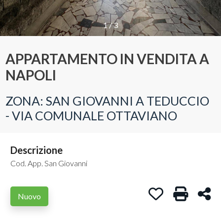
Provincia
1
/
3
APPARTAMENTO IN VENDITA A
Comune
NAPOLI
ZONA: SAN GIOVANNI A TEDUCCIO
- VIA COMUNALE OTTAVIANO
Tipologia
-
Descrizione
multiscelta
Cod. App. San Giovanni
Qualsiasi
Preferiti: Cod. A
Stampa: C
Con
Nuovo
Residenziali