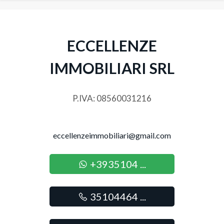
Posto auto/Box
Balcone/Terrazzo
ECCELLENZE
IMMOBILIARI SRL
Ascensore
Arredato
P.IVA: 08560031216
Nuova costruzione
eccellenzeimmobiliari@gmail.com
Lusso
+3935104 ...
35104464 ...