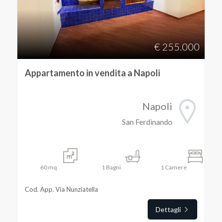
€ 255.000
Appartamento in vendita a Napoli
Napoli
San Ferdinando
60
mq
1
Bagni
1
Camere
Cod. App. Via Nunziatella
Dettagli