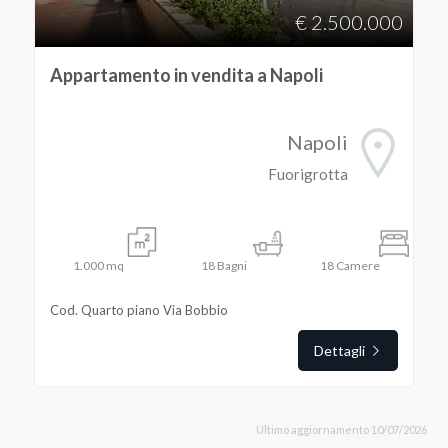
€ 2.500.000
Appartamento in vendita a Napoli
Napoli
Fuorigrotta
1.000
mq
18
Bagni
18
Camere
Cod. Quarto piano Via Bobbio
Dettagli
Ultimo aggiornamento 10/07/2026