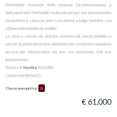
immediate vicinanze della stazione Circumvesuviana e
dell'università, l'immobile risulta ideale per uso investimento
studentesco, casa vacanze o locazione a lungo termine, con
ottime potenzialità di rendita.
Locali
La zona è servita da attività commerciali, mezzi pubblici e
minimi
servizi di prima necessità, elementi che rendono la soluzione
ancora più interessante sia per uso personale che per
Qualsiasi
investimento.
Prezzo di
Vendita
: €61.000.
1
Classe energetica G.
2
Classe energetica
:
G
€ 61.000
3
4