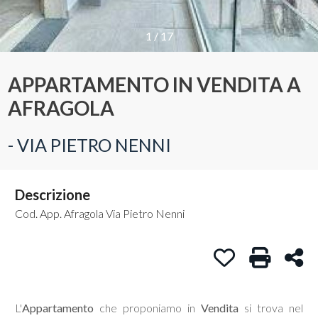
Provincia
1
/
17
APPARTAMENTO IN VENDITA A
Comune
AFRAGOLA
- VIA PIETRO NENNI
Descrizione
Tipologia
-
Cod. App. Afragola Via Pietro Nenni
multiscelta
Preferiti: Cod. A
Stampa: C
Con
Qualsiasi
L'
Appartamento
che proponiamo in
Vendita
si trova nel
Residenziali