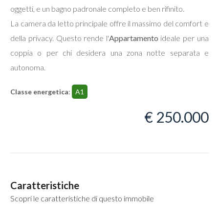
oggetti, e un bagno padronale completo e ben rifinito.
La camera da letto principale offre il massimo del comfort e
della privacy. Questo rende l'
Appartamento
ideale per una
coppia o per chi desidera una zona notte separata e
Locali
autonoma.
minimi
Classe energetica
:
A1
Qualsiasi
€ 250.000
1
2
Caratteristiche
3
Scopri le caratteristiche di questo immobile
4