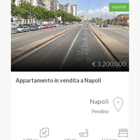
NOVITÀ
€ 3.200.000
Appartamento in vendita a Napoli
Napoli
Pendino
2.183
mq
6
Bagni
6
Camere