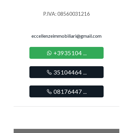
Posto auto/Box
P.IVA: 08560031216
Balcone/Terrazzo
eccellenzeimmobiliari@gmail.com
Ascensore
+3935104 ...
Arredato
35104464 ...
Nuova costruzione
Lusso
08176447 ...