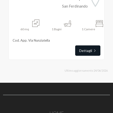
San Ferdinando
60
mq
1
Bagni
1
Camere
Cod. App. Via Nunziatella
Dettagli
Ultimo aggiornamento 24/06/2026