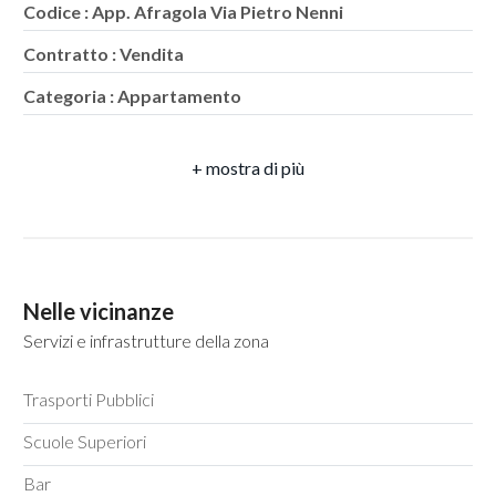
Codice : App. Afragola Via Pietro Nenni
Contratto : Vendita
5
Categoria : Appartamento
5+
Indirizzo : Via Pietro Nenni
CAP : 80021
Bagni
Comune : Afragola
minimi
Totale mq : 101 mq
Qualsiasi
Camere : 2
Nelle vicinanze
Servizi e infrastrutture della zona
Bagni : 2
1
Locali : 4
Trasporti Pubblici
2
Stato conservazione : Ristrutturato
Scuole Superiori
Numero posti auto scoperti : 1
3
Bar