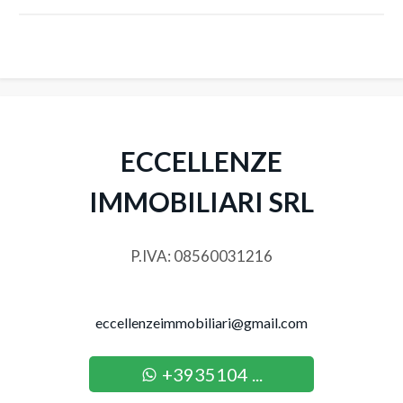
3
4
5
ECCELLENZE
5+
IMMOBILIARI SRL
Altre
P.IVA: 08560031216
opzioni
-
multiscelta
eccellenzeimmobiliari@gmail.com
Giardino
+3935104 ...