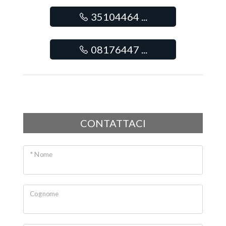
Posto auto/Box
35104464 ...
Balcone/Terrazzo
08176447 ...
Ascensore
Arredato
CONTATTACI
Nuova costruzione
Lusso
* Nome
Cognome