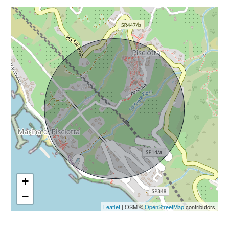
4
5
5+
Camere
minime
Qualsiasi
+
1
−
Leaflet
| OSM ©
OpenStreetMap
contributors
2