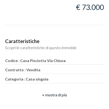
€ 73.000
Locali
minimi
Caratteristiche
Scopri le caratteristiche di questo immobile
Qualsiasi
Codice : Casa Pisciotta Via Chiusa
1
Contratto : Vendita
Categoria : Casa singola
2
Indirizzo : Via Chiusa
3
CAP : 84066
Comune : Pisciotta
4